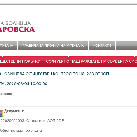
ПУВАЧА
ПРАВИЛА ЗА ПРОФИЛ НА КУПУВАЧА
КОНТАКТИ
ЩЕСТВЕНИ ПОРЪЧКИ
/
„СОФТУЕРНО НАДГРАЖДАНЕ НА СЪРВЪРНА СИСТ
ДИЦИНСКИ ОБРАЗИ И ОБОСОБЯВАНЕ НА НОВИ РАБОТНИ МЕСТА ЗА РАБ
АНОВИЩЕ ЗА ОСЪЩЕСТВЕН КОНТРОЛ ПО ЧЛ. 233 ОТ ЗОП
ТИМИЗИРАНЕ ДЕЙНОСТТА НА КЛИНИКАТА ПО НУКЛЕАРНА МЕДИЦИНА
ТА: 2020-03-05 10:00:00
Д
исание:
Документи
122020051003_Становище АОП.PDF
- Обратно към поръчката