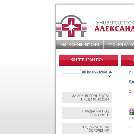
КЪМ ОСНОВНИЯТ САЙТ
ПРОФИЛ НА КУ
ФИЛТРИРАЙ ПО:
ОБ
„А
Тип на поръчката:
ИН
ДА
Оп
ЗА АРХИВ ПРОЦЕДУРИ
ПРЕДИ 01.10.2014
ПЛАЩАНИЯ ПОД
ПРАГОВЕТЕ
20
ПРЕДВАРИТЕЛНИ
<-
ОБЯВЛЕНИЯ